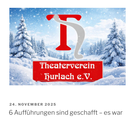
VERÖFFENTLICHT
24. NOVEMBER 2025
AM
6 Aufführungen sind geschafft – es war
eine tolle Zeit!
Wir sind stolz und glücklich, unser diesjähriges