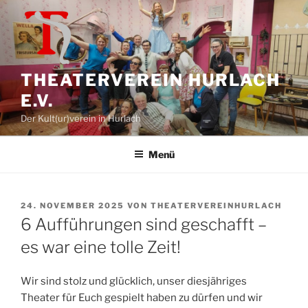
Zum
Inhalt
springen
THEATERVEREIN HURLACH
E.V.
Der Kult(ur)verein in Hurlach
Menü
VERÖFFENTLICHT
24. NOVEMBER 2025
VON
THEATERVEREINHURLACH
AM
6 Aufführungen sind geschafft –
es war eine tolle Zeit!
Wir sind stolz und glücklich, unser diesjähriges
Theater für Euch gespielt haben zu dürfen und wir