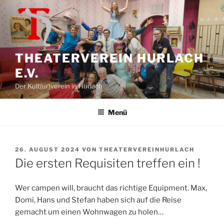
Zum
Inhalt
springen
THEATERVEREIN HURLACH
E.V.
Der Kult(ur)verein in Hurlach
Menü
VERÖFFENTLICHT
26. AUGUST 2024
VON
THEATERVEREINHURLACH
AM
Die ersten Requisiten treffen ein !
Wer campen will, braucht das richtige Equipment. Max,
Domi, Hans und Stefan haben sich auf die Reise
gemacht um einen Wohnwagen zu holen…