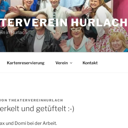
TERVEREIN HURLACH 
ein in Hurlach
Kartenreservierung
Verein
Kontakt
VON
THEATERVEREINHURLACH
rkelt und getüftelt :-)
x und Domi bei der Arbeit.