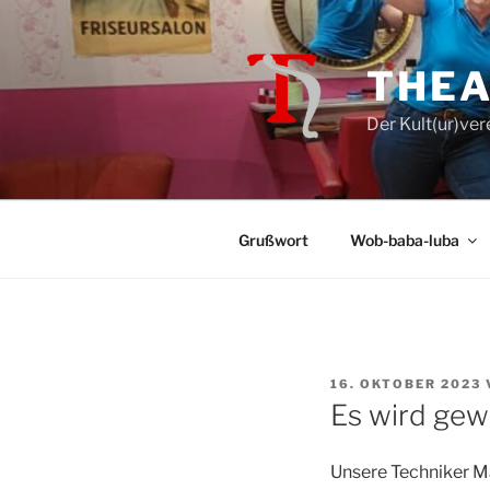
Zum
Inhalt
springen
THEA
Der Kult(ur)ver
Grußwort
Wob-baba-luba
VERÖFFENTLICHT
16. OKTOBER 2023
AM
Es wird gewe
Unsere Techniker Ma