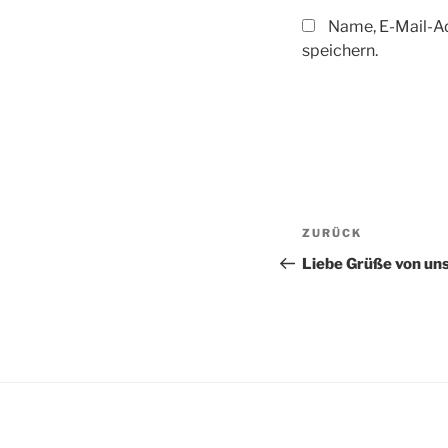
Name, E-Mail-A
speichern.
Beitragsnav
Vorheriger
ZURÜCK
Beitrag
Liebe Grüße von un