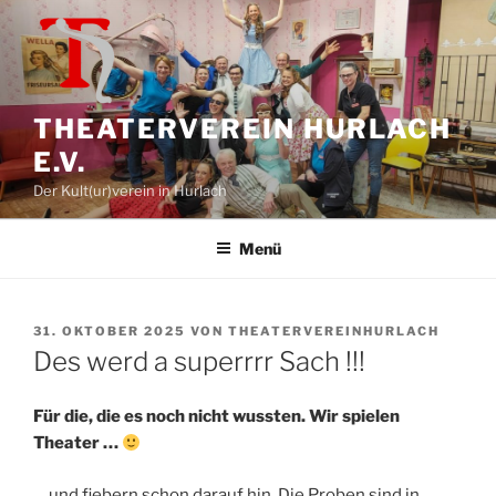
Zum
Inhalt
springen
THEATERVEREIN HURLACH
E.V.
Der Kult(ur)verein in Hurlach
Menü
VERÖFFENTLICHT
31. OKTOBER 2025
VON
THEATERVEREINHURLACH
AM
Des werd a superrrr Sach !!!
Für die, die es noch nicht wussten. Wir spielen
Theater …
… und fiebern schon darauf hin. Die Proben sind in