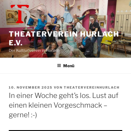
Zum
Inhalt
springen
THEATERVEREIN HURLACH
E.V.
Der Kult(ur)verein in Hurlach
Menü
VERÖFFENTLICHT
10. NOVEMBER 2025
VON
THEATERVEREINHURLACH
AM
In einer Woche geht’s los. Lust auf
einen kleinen Vorgeschmack –
gerne! :-)