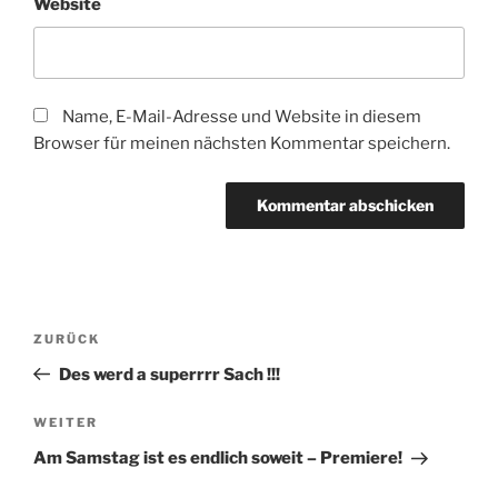
Website
Name, E-Mail-Adresse und Website in diesem
Browser für meinen nächsten Kommentar speichern.
Beitragsnavigation
Vorheriger
ZURÜCK
Beitrag
Des werd a superrrr Sach !!!
Nächster
WEITER
Beitrag
Am Samstag ist es endlich soweit – Premiere!